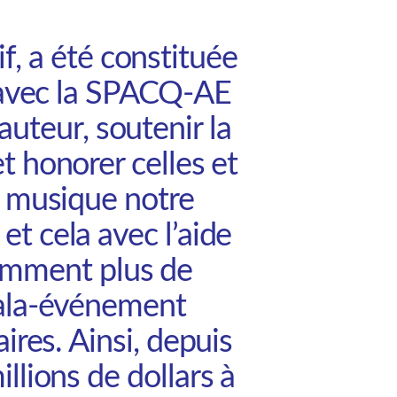
, a été constituée
t avec la SPACQ-AE
auteur, soutenir la
t honorer celles et
r musique notre
t cela avec l’aide
amment plus de
gala-événement
ires. Ainsi, depuis
illions
de dollars à